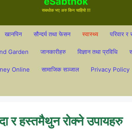
eSabthok
सबथोक भए अरु किन चाहियो !!!
खानपिन
सौन्दर्य तथा फेसन
स्वास्थ्य
परिवार र स
nd Garden
जानकारीहरु
विज्ञान तथा प्रविधि
स
ney Online
सामाजिक सञ्जाल
Privacy Policy
ा र हस्तमैथुन रोक्ने उपायहरु