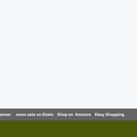
canner
mass sale on Shein
Shop on Amazon
Ebay Shopping