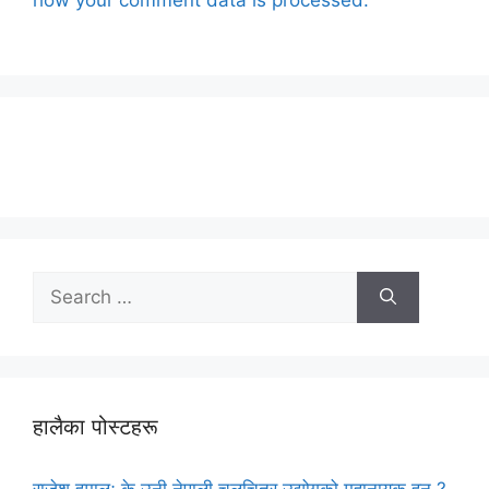
how your comment data is processed.
Search
for:
हालैका पोस्टहरू
राजेश हमालः के उनी नेपाली चलचित्र उद्योगको महानायक हुन् ?